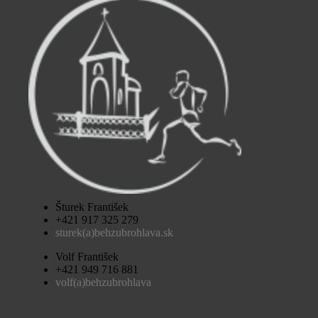
Šturek František
+421 917 325 279
sturek(a)behzubrohlava.sk
Volf František
+421 949 716 881
volf(a)behzubrohlava