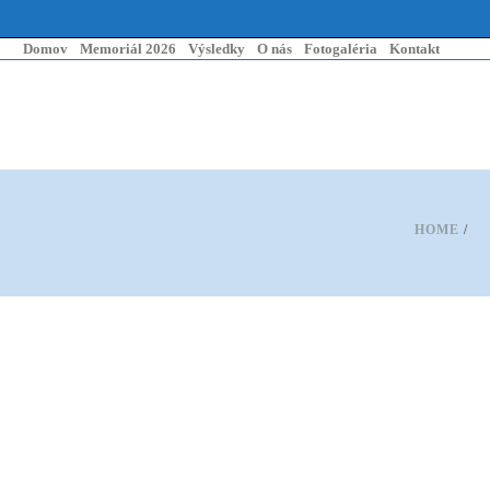
Domov
Memoriál 2026
Výsledky
O nás
Fotogaléria
Kontakt
HOME
/