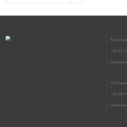
Šturek Frant
+421 917 3
sturek(a)be
Volf Františ
+421 949 7
volf(a)behz